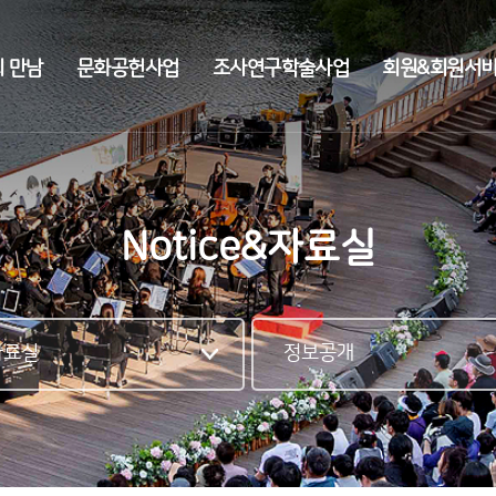
전체메뉴
 만남
문화공헌사업
조사연구학술사업
회원&회원서
Notice&자료실
&자료실
정보공개