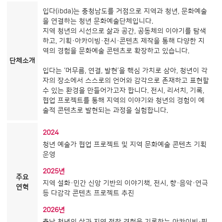
입다(ibda)는 충청남도를 거점으로 지역과 청년, 문화예술
을 연결하는 청년 문화예술단체입니다.
지역 청년의 시선으로 삶과 공간, 공동체의 이야기를 탐색
하고, 기획·아카이빙·전시·콘텐츠 제작을 통해 다양한 지
역의 경험을 문화예술 콘텐츠로 확장하고 있습니다.
단체소개
입다는 ‘머무름, 연결, 발현’을 핵심 가치로 삼아, 청년이 각
자의 장소에서 스스로의 언어와 감각으로 존재하고 표현할
수 있는 환경을 만들어가고자 합니다. 전시, 리서치, 기록,
협업 프로젝트를 통해 지역의 이야기와 청년의 경험이 예
술적 콘텐츠로 발현되는 과정을 실험합니다.
2024
청년 예술가 협업 프로젝트 및 지역 문화예술 콘텐츠 기획
운영
2025년
주요
지역 설화·민간 신앙 기반의 이야기책, 전시, 향·음악·연극
연혁
등 다감각 콘텐츠 프로젝트 추진
2026년
충남 청년의 삶과 지역 정착 경험을 기록하는 아카이빙·필