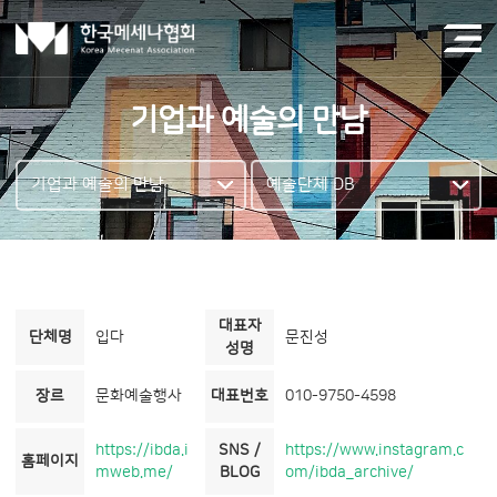
기업과 예술의 만남
기업과 예술의 만남
예술단체 DB
대표자
단체명
입다
문진성
성명
장르
문화예술행사
대표번호
010-9750-4598
https://ibda.i
SNS /
https://www.instagram.c
홈페이지
mweb.me/
BLOG
om/ibda_archive/