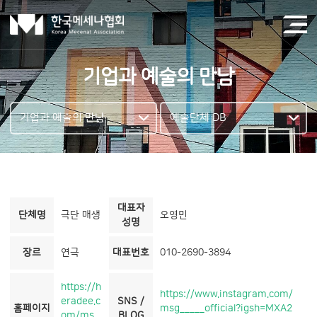
기업과 예술의 만남
기업과 예술의 만남
예술단체 DB
대표자
단체명
극단 매생
오영민
성명
장르
연극
대표번호
010-2690-3894
https://h
https://www.instagram.com/
eradee.c
SNS /
홈페이지
msg_____official?igsh=MXA2
om/ms
BLOG