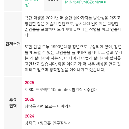
MjNrbXFvMGZqMw==
g/
극단 매생은 2021년 매 순간 살아가자는 방향성을 가지고
창단한 젊은 예술가 집단으로, 동시대에 벌어지는 다양한
순간들을 포착하여 드라마에 녹여내는 작업을 하고 있습니
다.
단체소개
또한 단원 모두 1990년대생 청년으로 구성되어 있어, 청년
들이 느낄 수 있는 고민들을 풀어내려 합니다. 그 결과 우리
는 왜 살아가야 하는지, 더 나아가 어떻게 살아가야 할지를
고민하고 있습니다. 좋은 이야기가 더 나은 세상을 만들 것
이라고 믿으며 창작활동을 이어나가고 있습니다.
2025
제8회 프로젝트10minutes 참가작 <수갑>
2025
주요
연혁
창작극 <넌 모르는 이야기>
2024
창작극 <씽크홀-인구절벽>