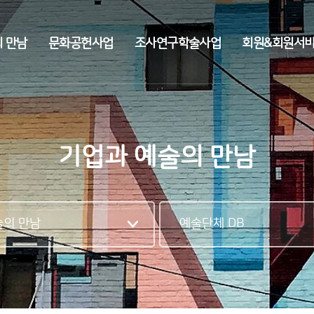
전체메뉴
 만남
문화공헌사업
조사연구학술사업
회원&회원서
기업과 예술의 만남
술의 만남
예술단체 DB