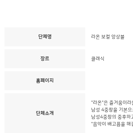
단체명
라온 보컬 앙상블
장르
클래식
홈페이지
"라온"은 즐거움이라
남성 4중창을 기본으
단체소개
남성4중창의 중후하고
"음악이 배고픔을 해