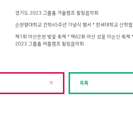
경기도 2023 그룹홈 겨울캠프 힐링음악회
순천향대학교 건학45주년 기념식 행사 * 한세대학교 산학협력
제1회 아산온천 벚꽃 축제 * 제62회 아산 성웅 이순신 축제 
2023 그룹홈 여름캠프 힐링음악회
목록