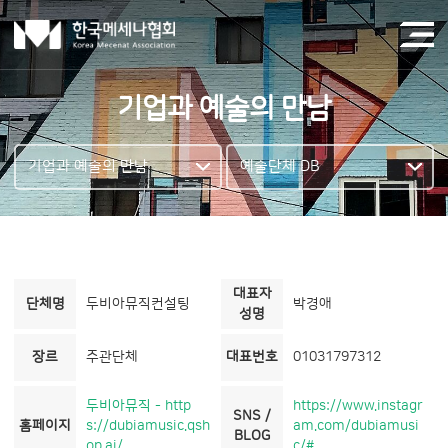
기업과 예술의 만남
기업과 예술의 만남
예술단체 DB
대표자
단체명
두비아뮤직컨설팅
박경애
성명
장르
주관단체
대표번호
01031797312
두비아뮤직 - http
https://www.instagr
SNS /
홈페이지
s://dubiamusic.qsh
am.com/dubiamusi
BLOG
op.ai/
c/#