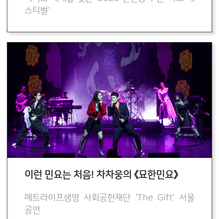
스티벌'
이런 민요는 처음! 차차웅의 《묘한민요》
메트라이프생명 사회공헌재단 ‘The Gift’ 서울
공연