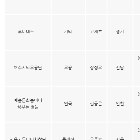
루미네스트
기타
고재호
경기
여수시티무용단
무용
장정우
전남
예술문화놀이터
연극
김동은
인천
꿈꾸는 별들
서울커뮤니티합창단
클래식
우주호
서울