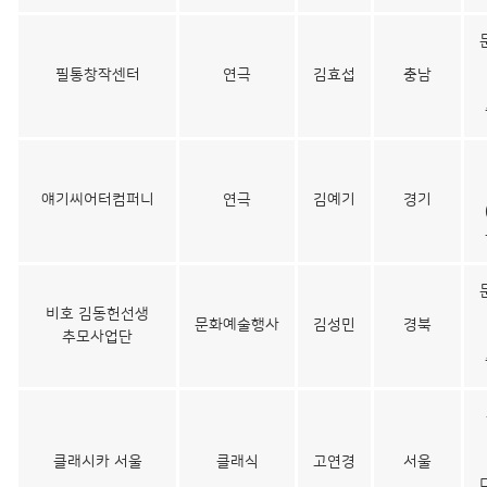
필통창작센터
연극
김효섭
충남
얘기씨어터컴퍼니
연극
김예기
경기
비호 김동헌선생
문화예술행사
김성민
경북
추모사업단
클래시카 서울
클래식
고연경
서울