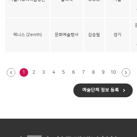
제니스 (Zenith)
문화예술행사
김승필
경기
1
2
3
4
5
6
7
8
9
10
예술단체 정보 등록