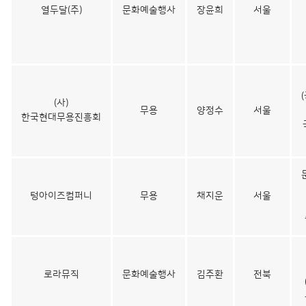
열두달(주)
문화예술행사
장윤희
서울
(사)
무용
양정수
서울
한국현대무용진흥회
텅아이즈컴퍼니
무용
채지운
서울
로라뮤직
문화예술행사
김주환
전북